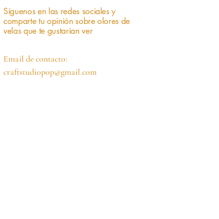
y disfruta de una experiencia aún 
Síguenos en las redes sociales y
más enriquecedora!
comparte tu opinión sobre olores de
velas que te gustarían ver
Email de contacto:
craftstudiopop@gmail.com
Únete a nuestra lista de 
correo
Email
*
Suscribirse
Quiero suscribirme a tu lista de 
correo.